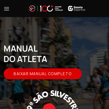
Skip
to
content
MANUAL
DO ATLETA
BAIXAR MANUAL COMPLETO